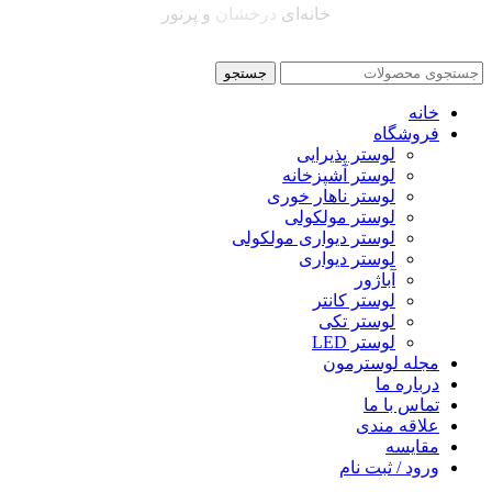
خانه‌ای
درخشان
و پرنور
جستجو
خانه
فروشگاه
لوستر پذیرایی
لوستر آشپزخانه
لوستر ناهار خوری
لوستر مولکولی
لوستر دیواری مولکولی
لوستر دیواری
آباژور
لوستر کانتر
لوستر تکی
لوستر LED
مجله لوسترمون
درباره ما
تماس با ما
علاقه مندی
مقایسه
ورود / ثبت نام