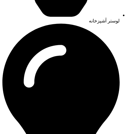
لوستر آشپزخانه