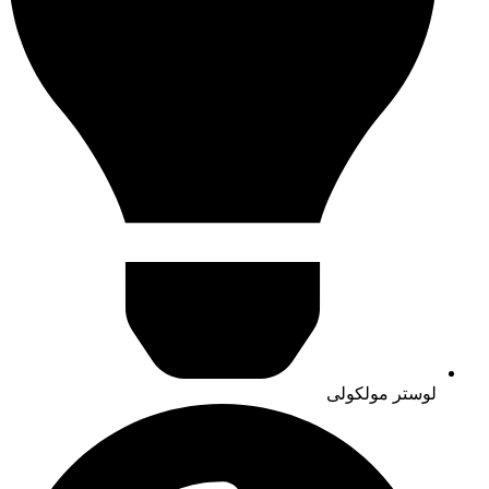
لوستر مولکولی