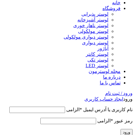
خانه
فروشگاه
لوستر پذیرایی
لوستر آشپزخانه
لوستر ناهار خوری
لوستر مولکولی
لوستر دیواری مولکولی
لوستر دیواری
آباژور
لوستر کانتر
لوستر تکی
لوستر LED
مجله لوسترمون
درباره ما
تماس با ما
ورود / ثبت نام
ورود
ایجاد حساب کاربری
نام کاربری یا آدرس ایمیل
*
الزامی
رمز عبور
*
الزامی
ورود