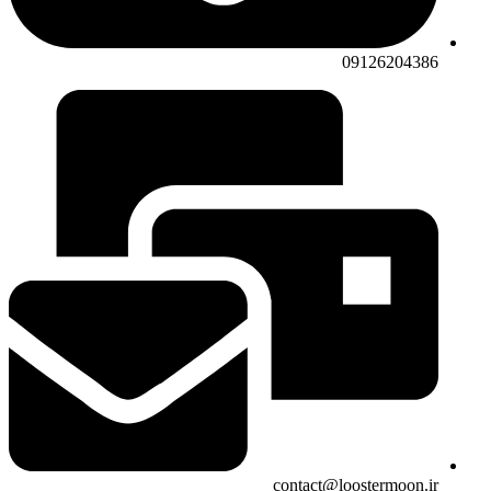
09126204386
contact@loostermoon.ir