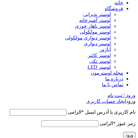
خانه
فروشگاه
لوستر پذیرایی
لوستر آشپزخانه
لوستر ناهار خوری
لوستر مولکولی
لوستر دیواری مولکولی
لوستر دیواری
آباژور
لوستر کانتر
لوستر تکی
لوستر LED
مجله لوسترمون
درباره ما
تماس با ما
ورود / ثبت نام
ورود
ایجاد حساب کاربری
نام کاربری یا آدرس ایمیل
*
الزامی
رمز عبور
*
الزامی
ورود