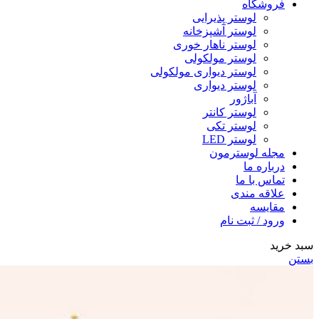
فروشگاه
لوستر پذیرایی
لوستر آشپزخانه
لوستر ناهار خوری
لوستر مولکولی
لوستر دیواری مولکولی
لوستر دیواری
آباژور
لوستر کانتر
لوستر تکی
لوستر LED
مجله لوسترمون
درباره ما
تماس با ما
علاقه مندی
مقایسه
ورود / ثبت نام
سبد خرید
بستن