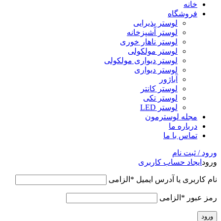
خانه
فروشگاه
لوستر پذیرایی
لوستر آشپزخانه
لوستر ناهار خوری
لوستر مولکولی
لوستر دیواری مولکولی
لوستر دیواری
آباژور
لوستر کانتر
لوستر تکی
لوستر LED
مجله لوسترمون
درباره ما
تماس با ما
ورود / ثبت نام
ورود
ایجاد حساب کاربری
نام کاربری یا آدرس ایمیل
*
الزامی
رمز عبور
*
الزامی
ورود