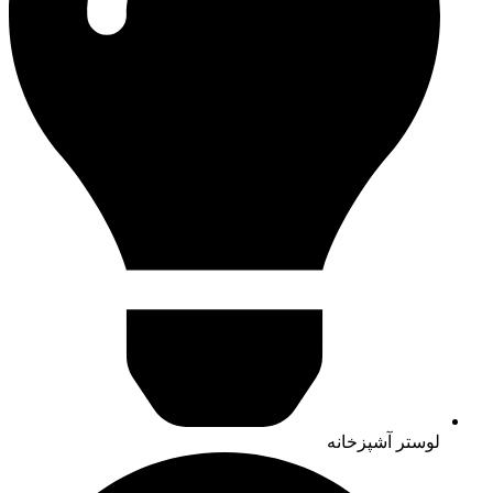
لوستر آشپزخانه