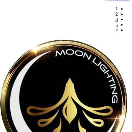
1
2
3
›
»