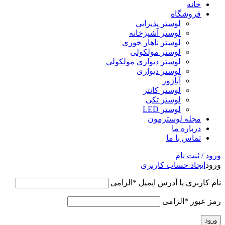
خانه
فروشگاه
لوستر پذیرایی
لوستر آشپزخانه
لوستر ناهار خوری
لوستر مولکولی
لوستر دیواری مولکولی
لوستر دیواری
آباژور
لوستر کانتر
لوستر تکی
لوستر LED
مجله لوسترمون
درباره ما
تماس با ما
ورود / ثبت نام
ورود
ایجاد حساب کاربری
نام کاربری یا آدرس ایمیل
*
الزامی
رمز عبور
*
الزامی
ورود