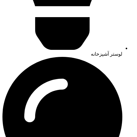
لوستر آشپزخانه