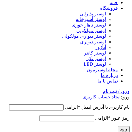
خانه
فروشگاه
لوستر پذیرایی
لوستر آشپزخانه
لوستر ناهار خوری
لوستر مولکولی
لوستر دیواری مولکولی
لوستر دیواری
آباژور
لوستر کانتر
لوستر تکی
لوستر LED
مجله لوسترمون
درباره ما
تماس با ما
ورود / ثبت نام
ورود
ایجاد حساب کاربری
نام کاربری یا آدرس ایمیل
*
الزامی
رمز عبور
*
الزامی
ورود