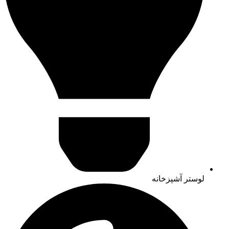
لوستر آشپزخانه