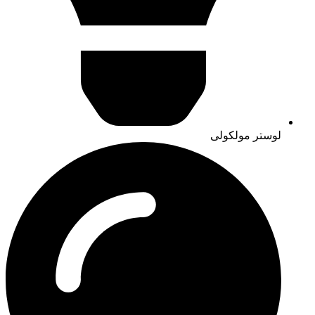
لوستر مولکولی