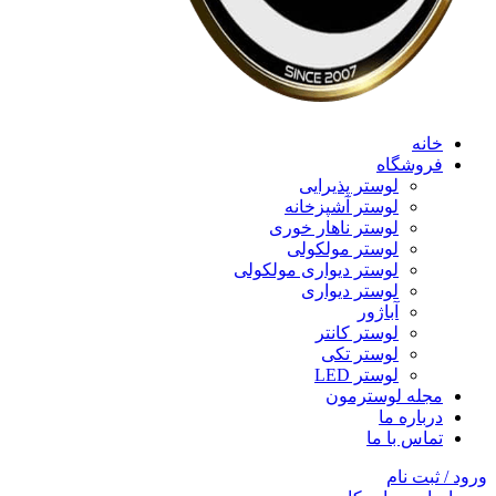
خانه
فروشگاه
لوستر پذیرایی
لوستر آشپزخانه
لوستر ناهار خوری
لوستر مولکولی
لوستر دیواری مولکولی
لوستر دیواری
آباژور
لوستر کانتر
لوستر تکی
لوستر LED
مجله لوسترمون
درباره ما
تماس با ما
ورود / ثبت نام