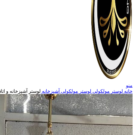
منو
خانه
لوستر مولکولی
لوستر مولکولی آشپزخانه
لوستر آشپزخانه و ات