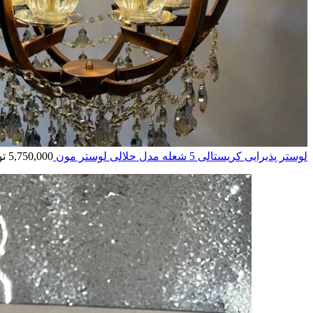
لوستر پذیرایی کریستالی 5 شعله مدل حلالی لوستر مون
5,750,000
تو