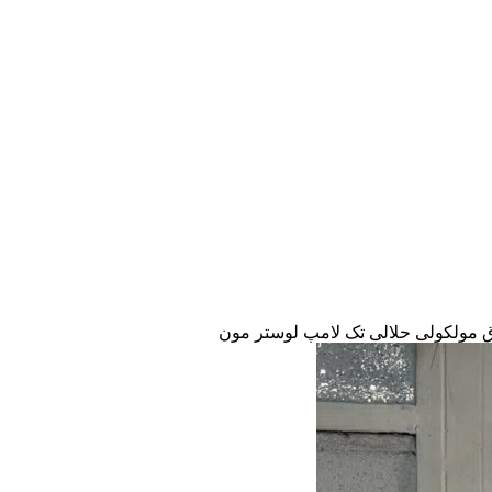
اق مولکولی حلالی تک لامپ لوستر مون