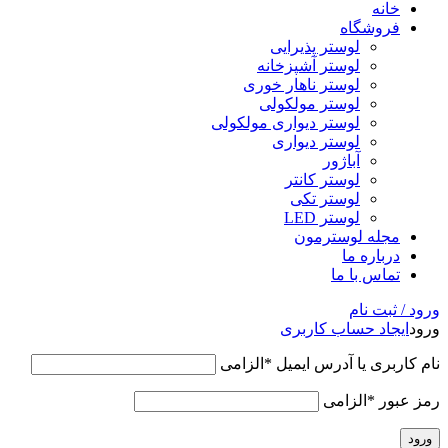
خانه
فروشگاه
لوستر پذیرایی
لوستر آشپزخانه
لوستر ناهار خوری
لوستر مولکولی
لوستر دیواری مولکولی
لوستر دیواری
آباژور
لوستر کانتر
لوستر تکی
لوستر LED
مجله لوسترمون
درباره ما
تماس با ما
ورود / ثبت نام
ورود
ایجاد حساب کاربری
نام کاربری یا آدرس ایمیل
*
الزامی
رمز عبور
*
الزامی
ورود