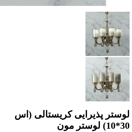
لوستر پذیرایی کریستالی (اس
30*10) لوستر مون