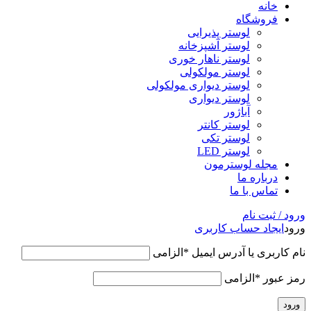
خانه
فروشگاه
لوستر پذیرایی
لوستر آشپزخانه
لوستر ناهار خوری
لوستر مولکولی
لوستر دیواری مولکولی
لوستر دیواری
آباژور
لوستر کانتر
لوستر تکی
لوستر LED
مجله لوسترمون
درباره ما
تماس با ما
ورود / ثبت نام
ورود
ایجاد حساب کاربری
نام کاربری یا آدرس ایمیل
*
الزامی
رمز عبور
*
الزامی
ورود