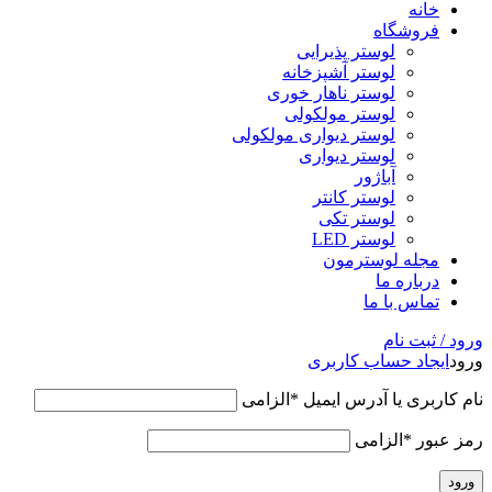
خانه
فروشگاه
لوستر پذیرایی
لوستر آشپزخانه
لوستر ناهار خوری
لوستر مولکولی
لوستر دیواری مولکولی
لوستر دیواری
آباژور
لوستر کانتر
لوستر تکی
لوستر LED
مجله لوسترمون
درباره ما
تماس با ما
ورود / ثبت نام
ورود
ایجاد حساب کاربری
نام کاربری یا آدرس ایمیل
*
الزامی
رمز عبور
*
الزامی
ورود