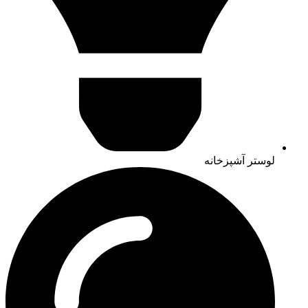
لوستر آشپزخانه