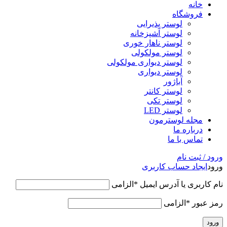
خانه
فروشگاه
لوستر پذیرایی
لوستر آشپزخانه
لوستر ناهار خوری
لوستر مولکولی
لوستر دیواری مولکولی
لوستر دیواری
آباژور
لوستر کانتر
لوستر تکی
لوستر LED
مجله لوسترمون
درباره ما
تماس با ما
ورود / ثبت نام
ورود
ایجاد حساب کاربری
نام کاربری یا آدرس ایمیل
*
الزامی
رمز عبور
*
الزامی
ورود