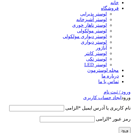
خانه
فروشگاه
لوستر پذیرایی
لوستر آشپزخانه
لوستر ناهار خوری
لوستر مولکولی
لوستر دیواری مولکولی
لوستر دیواری
آباژور
لوستر کانتر
لوستر تکی
لوستر LED
مجله لوسترمون
درباره ما
تماس با ما
ورود / ثبت نام
ورود
ایجاد حساب کاربری
نام کاربری یا آدرس ایمیل
*
الزامی
رمز عبور
*
الزامی
ورود