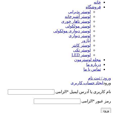
خانه
فروشگاه
لوستر پذیرایی
لوستر آشپزخانه
لوستر ناهار خوری
لوستر مولکولی
لوستر دیواری مولکولی
لوستر دیواری
آباژور
لوستر کانتر
لوستر تکی
لوستر LED
مجله لوسترمون
درباره ما
تماس با ما
ورود / ثبت نام
ورود
ایجاد حساب کاربری
نام کاربری یا آدرس ایمیل
*
الزامی
رمز عبور
*
الزامی
ورود