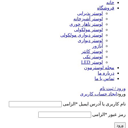
خانه
فروشگاه
لوستر پذیرایی
لوستر آشپزخانه
لوستر ناهار خوری
لوستر مولکولی
لوستر دیواری مولکولی
لوستر دیواری
آباژور
لوستر کانتر
لوستر تکی
لوستر LED
مجله لوسترمون
درباره ما
تماس با ما
ورود / ثبت نام
ورود
ایجاد حساب کاربری
نام کاربری یا آدرس ایمیل
*
الزامی
رمز عبور
*
الزامی
ورود