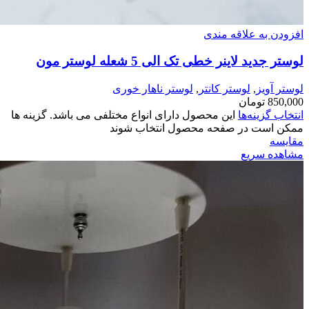
افزودن به علاقه مندی
لوستر جدید لاینر خطی تک الی 5 شعله لوستر مون
لوستر آویز
,
لوستر کانتر
,
لوستر ناهار خوری
850,000
تومان
انتخاب گزینه‌ها
این محصول دارای انواع مختلفی می باشد. گزینه ها
ممکن است در صفحه محصول انتخاب شوند
مقایسه
مشاهده سریع