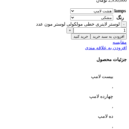
2,950,000
تومان
lamps
رنگ
لوستر لاینری خطی مولکولی لوستر مون عدد
افزودن به سبد خرید
خرید کنید
مقایسه
افزودن به علاقه مندی
جزئیات محصول
بیست لامپ
,
چهارده لامپ
,
ده لامپ
,