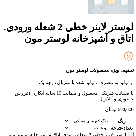
لوستر لاینر خطی 2 شعله ورودی.
اتاق و آشپزخانه لوستر مون
تخفیف ویژه محصولات لوستر مون
از تولید به مصرف .
تولید شده با متریال درجه یک
با ضمانت فیزیکی محصول و ضمانت 10 ساله آبکاری (فروش
حضوری و آنلاین)
690,000
تومان
رنگ
تعداد-شاخه
لوستر لاینر خطی 2 شعله ورودی. اتاق و آشپزخانه لوستر مون