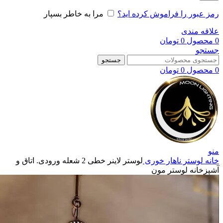
رمز عبور را فراموش کرده اید؟
مرا به خاطر بسپار
علاقه مندی
0
محصول
0
تومان
جستجو
جستجو
0
محصول
0
تومان
منو
خانه
لوستر ناهار خوری
لوستر لاینر خطی 2 شعله ورودی. اتاق و
آشپزخانه لوستر مون