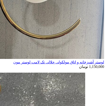
لوستر آشپزخانه و اتاق مولکولی حلالی تک لامپ لوستر مون
1,150,000
تومان