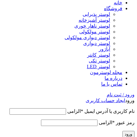
خانه
فروشگاه
لوستر پذیرایی
لوستر آشپزخانه
لوستر ناهار خوری
لوستر مولکولی
لوستر دیواری مولکولی
لوستر دیواری
آباژور
لوستر کانتر
لوستر تکی
لوستر LED
مجله لوسترمون
درباره ما
تماس با ما
ورود / ثبت نام
ورود
ایجاد حساب کاربری
نام کاربری یا آدرس ایمیل
*
الزامی
رمز عبور
*
الزامی
ورود