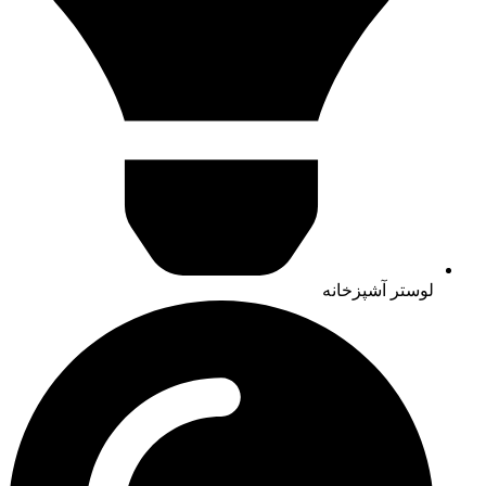
لوستر آشپزخانه