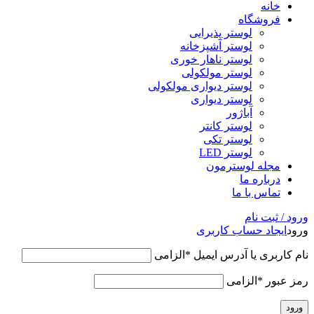
خانه
فروشگاه
لوستر پذیرایی
لوستر آشپزخانه
لوستر ناهار خوری
لوستر مولکولی
لوستر دیواری مولکولی
لوستر دیواری
آباژور
لوستر کانتر
لوستر تکی
لوستر LED
مجله لوسترمون
درباره ما
تماس با ما
ورود / ثبت نام
ورود
ایجاد حساب کاربری
نام کاربری یا آدرس ایمیل
*
الزامی
رمز عبور
*
الزامی
ورود