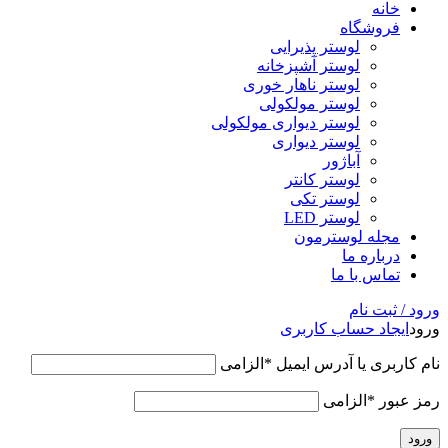
خانه
فروشگاه
لوستر پذیرایی
لوستر آشپزخانه
لوستر ناهار خوری
لوستر مولکولی
لوستر دیواری مولکولی
لوستر دیواری
آباژور
لوستر کانتر
لوستر تکی
لوستر LED
مجله لوسترمون
درباره ما
تماس با ما
ورود / ثبت نام
ورود
ایجاد حساب کاربری
نام کاربری یا آدرس ایمیل
*
الزامی
رمز عبور
*
الزامی
ورود