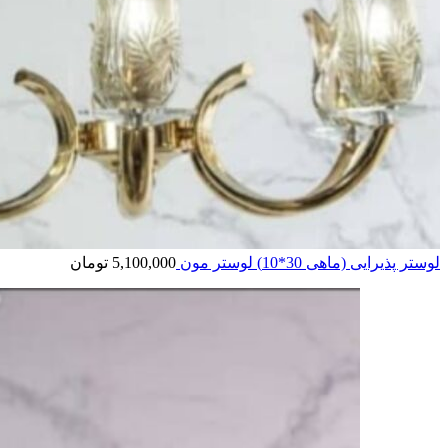
لوستر پذیرایی (ماهی 30*10) لوستر مون
5,100,000
تومان