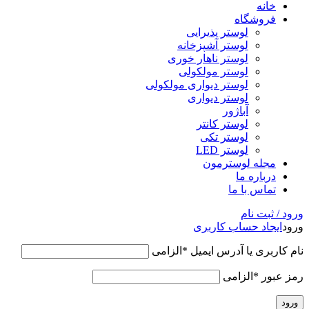
خانه
فروشگاه
لوستر پذیرایی
لوستر آشپزخانه
لوستر ناهار خوری
لوستر مولکولی
لوستر دیواری مولکولی
لوستر دیواری
آباژور
لوستر کانتر
لوستر تکی
لوستر LED
مجله لوسترمون
درباره ما
تماس با ما
ورود / ثبت نام
ورود
ایجاد حساب کاربری
نام کاربری یا آدرس ایمیل
*
الزامی
رمز عبور
*
الزامی
ورود