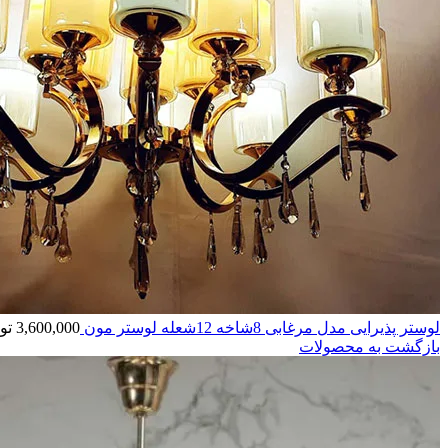
لوستر پذیرایی مدل مرغابی 8شاخه 12شعله لوستر مون
3,600,000
تو
بازگشت به محصولات