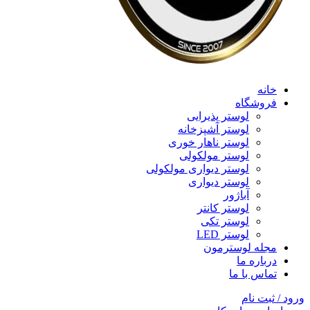
خانه
فروشگاه
لوستر پذیرایی
لوستر آشپزخانه
لوستر ناهار خوری
لوستر مولکولی
لوستر دیواری مولکولی
لوستر دیواری
آباژور
لوستر کانتر
لوستر تکی
لوستر LED
مجله لوسترمون
درباره ما
تماس با ما
ورود / ثبت نام