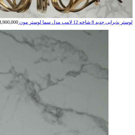
لوستر پذیرایی جدید 8 شاخه 12 لامپ مدل سما لوستر مون
3,900,000