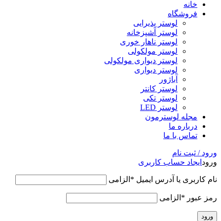
خانه
فروشگاه
لوستر پذیرایی
لوستر آشپزخانه
لوستر ناهار خوری
لوستر مولکولی
لوستر دیواری مولکولی
لوستر دیواری
آباژور
لوستر کانتر
لوستر تکی
لوستر LED
مجله لوسترمون
درباره ما
تماس با ما
ورود / ثبت نام
ورود
ایجاد حساب کاربری
نام کاربری یا آدرس ایمیل
*
الزامی
رمز عبور
*
الزامی
ورود