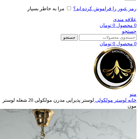
رمز عبور را فراموش کرده اید؟
مرا به خاطر بسپار
علاقه مندی
0
محصول
0
تومان
جستجو
جستجو
0
محصول
0
تومان
منو
خانه
لوستر مولکولی
لوستر پذیرایی مدرن مولکولی 20 شعله لوستر
مون