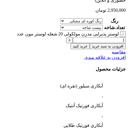
حضوری و آنلاین)
2,950,000
تومان
رنگ
تعداد-شاخه
لوستر پذیرایی مدرن مولکولی 20 شعله لوستر مون عدد
افزودن به سبد خرید
خرید کنید
مقایسه
افزودن به علاقه مندی
جزئیات محصول
آبکاری سیلور (نقره ای)
,
آبکاری فورتیک آنتیک
,
آبکاری فورتیک طلایی