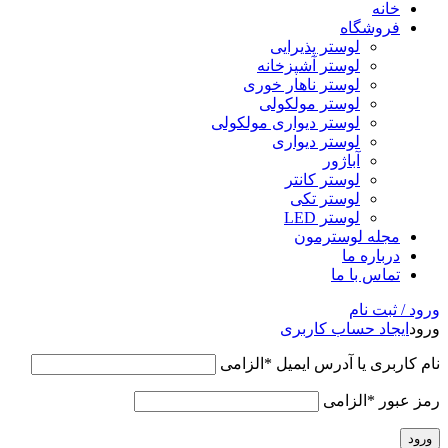
خانه
فروشگاه
لوستر پذیرایی
لوستر آشپزخانه
لوستر ناهار خوری
لوستر مولکولی
لوستر دیواری مولکولی
لوستر دیواری
آباژور
لوستر کانتر
لوستر تکی
لوستر LED
مجله لوسترمون
درباره ما
تماس با ما
ورود / ثبت نام
ورود
ایجاد حساب کاربری
نام کاربری یا آدرس ایمیل
*
الزامی
رمز عبور
*
الزامی
ورود