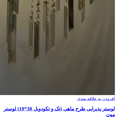
افزودن به علاقه مندی
لوستر پذیرایی طرح ماهی (تک و تکودوبل 30*10) لوستر
مون