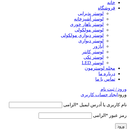
خانه
فروشگاه
لوستر پذیرایی
لوستر آشپزخانه
لوستر ناهار خوری
لوستر مولکولی
لوستر دیواری مولکولی
لوستر دیواری
آباژور
لوستر کانتر
لوستر تکی
لوستر LED
مجله لوسترمون
درباره ما
تماس با ما
ورود / ثبت نام
ورود
ایجاد حساب کاربری
نام کاربری یا آدرس ایمیل
*
الزامی
رمز عبور
*
الزامی
ورود