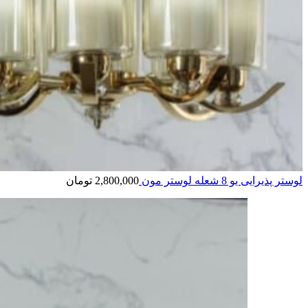
لوستر پذیرایی یو 8 شعله لوستر مون
2,800,000
تومان