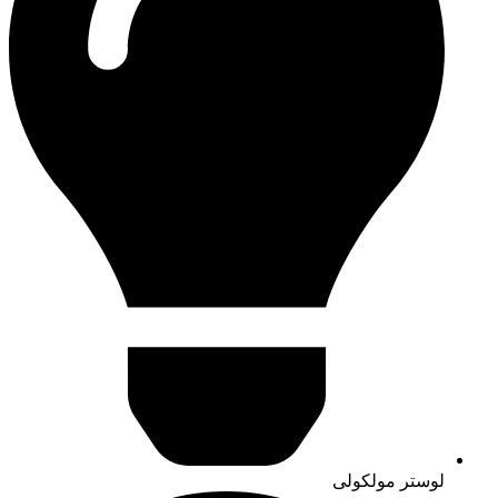
لوستر مولکولی