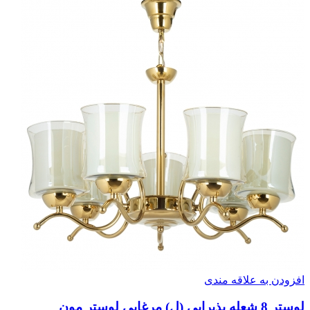
افزودن به علاقه مندی
لوستر 8 شعله پذیرایی (ل) مرغابی لوستر مون