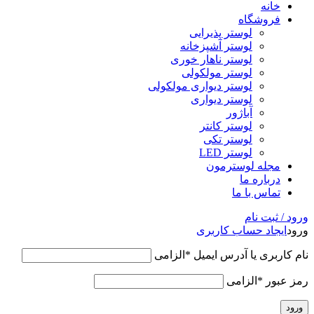
خانه
فروشگاه
لوستر پذیرایی
لوستر آشپزخانه
لوستر ناهار خوری
لوستر مولکولی
لوستر دیواری مولکولی
لوستر دیواری
آباژور
لوستر کانتر
لوستر تکی
لوستر LED
مجله لوسترمون
درباره ما
تماس با ما
ورود / ثبت نام
ورود
ایجاد حساب کاربری
نام کاربری یا آدرس ایمیل
*
الزامی
رمز عبور
*
الزامی
ورود