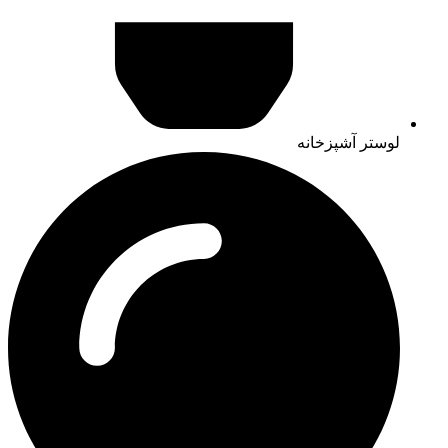
لوستر آشپزخانه