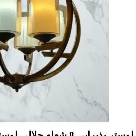
لوستر پذیرایی 8 شعله حلالی لوستر مون