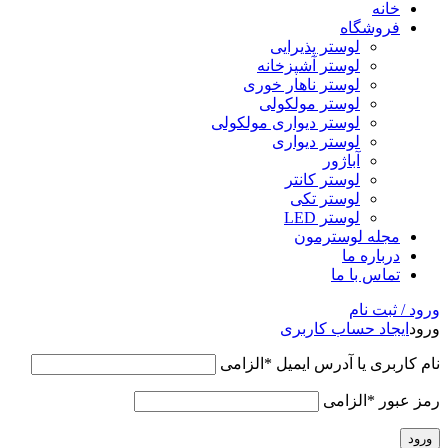
خانه
فروشگاه
لوستر پذیرایی
لوستر آشپزخانه
لوستر ناهار خوری
لوستر مولکولی
لوستر دیواری مولکولی
لوستر دیواری
آباژور
لوستر کانتر
لوستر تکی
لوستر LED
مجله لوسترمون
درباره ما
تماس با ما
ورود / ثبت نام
ورود
ایجاد حساب کاربری
نام کاربری یا آدرس ایمیل
*
الزامی
رمز عبور
*
الزامی
ورود