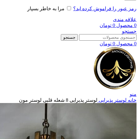
رمز عبور را فراموش کرده اید؟
مرا به خاطر بسپار
علاقه مندی
0
محصول
0
تومان
جستجو
جستجو
0
محصول
0
تومان
منو
خانه
لوستر پذیرایی
لوستر پذیرایی 8 شعله قلبی لوستر مون