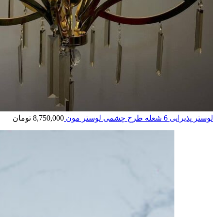
لوستر پذیرایی 6 شعله طرح چشمی لوستر مون
8,750,000
تومان