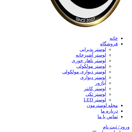
خانه
فروشگاه
لوستر پذیرایی
لوستر آشپزخانه
لوستر ناهار خوری
لوستر مولکولی
لوستر دیواری مولکولی
لوستر دیواری
آباژور
لوستر کانتر
لوستر تکی
لوستر LED
مجله لوسترمون
درباره ما
تماس با ما
ورود / ثبت نام