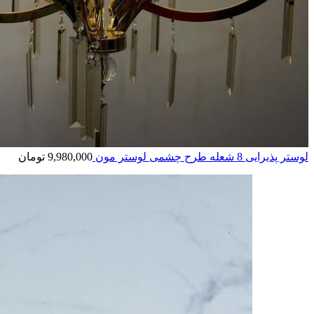
لوستر پذیرایی 8 شعله طرح چشمی لوستر مون
9,980,000
تومان