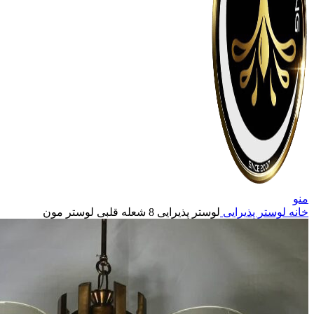
منو
خانه
لوستر پذیرایی
لوستر پذیرایی 8 شعله قلبی لوستر مون