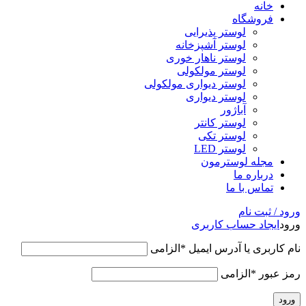
خانه
فروشگاه
لوستر پذیرایی
لوستر آشپزخانه
لوستر ناهار خوری
لوستر مولکولی
لوستر دیواری مولکولی
لوستر دیواری
آباژور
لوستر کانتر
لوستر تکی
لوستر LED
مجله لوسترمون
درباره ما
تماس با ما
ورود / ثبت نام
ورود
ایجاد حساب کاربری
نام کاربری یا آدرس ایمیل
*
الزامی
رمز عبور
*
الزامی
ورود