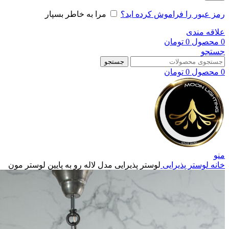
رمز عبور را فراموش کرده اید؟
مرا به خاطر بسپار
علاقه مندی
0
محصول
0
تومان
جستجو
جستجو
0
محصول
0
تومان
منو
خانه
لوستر پذیرایی
لوستر پذیرایی مدل لاله رو به پایین لوستر مون