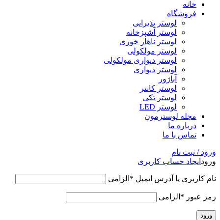
خانه
فروشگاه
لوستر پذیرایی
لوستر آشپزخانه
لوستر ناهار خوری
لوستر مولکولی
لوستر دیواری مولکولی
لوستر دیواری
آباژور
لوستر کانتر
لوستر تکی
لوستر LED
مجله لوسترمون
درباره ما
تماس با ما
ورود / ثبت نام
ورود
ایجاد حساب کاربری
نام کاربری یا آدرس ایمیل
*
الزامی
رمز عبور
*
الزامی
ورود