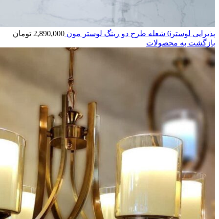
پذیرایی لوستر6 شعله طرح دو رینگ لوستر مون
2,890,000
تومان
بازگشت به محصولات