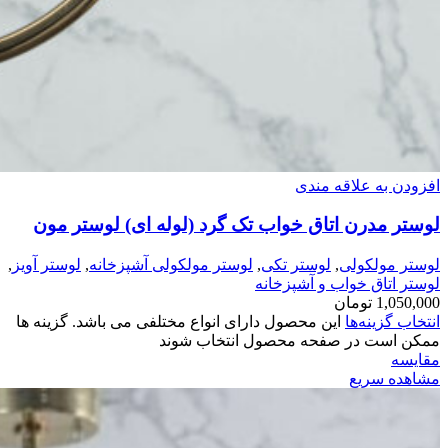
افزودن به علاقه مندی
لوستر مدرن اتاق خواب تک گرد (لوله ای) لوستر مون
لوستر مولکولی
,
لوستر تکی
,
لوستر مولکولی آشپزخانه
,
لوستر آویز
,
لوستر اتاق خواب و آشپزخانه
1,050,000
تومان
انتخاب گزینه‌ها
این محصول دارای انواع مختلفی می باشد. گزینه ها
ممکن است در صفحه محصول انتخاب شوند
مقایسه
مشاهده سریع