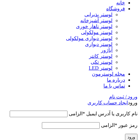
خانه
فروشگاه
لوستر پذیرایی
لوستر آشپزخانه
لوستر ناهار خوری
لوستر مولکولی
لوستر دیواری مولکولی
لوستر دیواری
آباژور
لوستر کانتر
لوستر تکی
لوستر LED
مجله لوسترمون
درباره ما
تماس با ما
ورود / ثبت نام
ورود
ایجاد حساب کاربری
نام کاربری یا آدرس ایمیل
*
الزامی
رمز عبور
*
الزامی
ورود