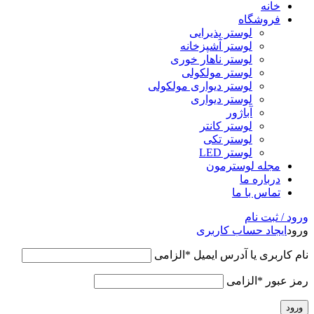
خانه
فروشگاه
لوستر پذیرایی
لوستر آشپزخانه
لوستر ناهار خوری
لوستر مولکولی
لوستر دیواری مولکولی
لوستر دیواری
آباژور
لوستر کانتر
لوستر تکی
لوستر LED
مجله لوسترمون
درباره ما
تماس با ما
ورود / ثبت نام
ورود
ایجاد حساب کاربری
نام کاربری یا آدرس ایمیل
*
الزامی
رمز عبور
*
الزامی
ورود